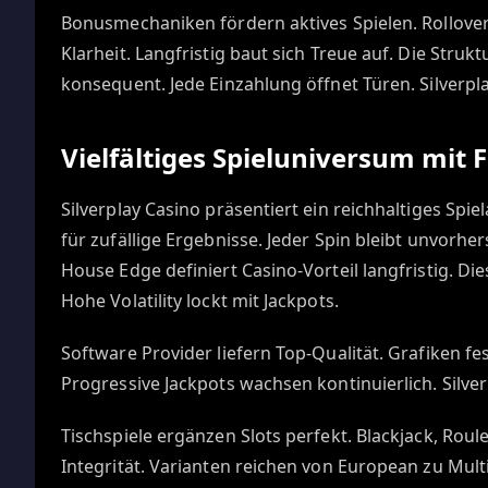
Bonusmechaniken fördern aktives Spielen. Rollover 
Klarheit. Langfristig baut sich Treue auf. Die Struk
konsequent. Jede Einzahlung öffnet Türen. Silverpl
Vielfältiges Spieluniversum mit
Silverplay Casino präsentiert ein reichhaltiges Spi
für zufällige Ergebnisse. Jeder Spin bleibt unvor
House Edge definiert Casino-Vorteil langfristig. Dies
Hohe Volatility lockt mit Jackpots.
Software Provider liefern Top-Qualität. Grafiken 
Progressive Jackpots wachsen kontinuierlich. Silver
Tischspiele ergänzen Slots perfekt. Blackjack, Roul
Integrität. Varianten reichen von European zu Multi