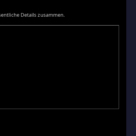
wesentliche Details zusammen.