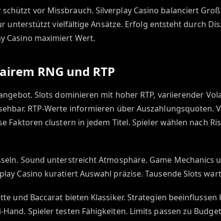
schützt vor Missbrauch. Silverplay Casino balanciert Großzü
tur unterstützt vielfältige Ansätze. Erfolg entsteht durch 
ay Casino maximiert Wert.
 Fairem RNG und RTP
elangebot. Slots dominieren mit hoher RTP, variierender Vo
hersehbar. RTP-Werte informieren über Auszahlungsquoten. 
e Faktoren clustern in jedem Titel. Spieler wählen nach Risi
fesseln. Sound unterstreicht Atmosphäre. Game Mechanics u
play Casino kuratiert Auswahl präzise. Tausende Slots warten
ette und Baccarat bieten Klassiker. Strategien beeinflusse
-Hand. Spieler testen Fähigkeiten. Limits passen zu Budget