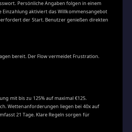
Passwort. Persönliche Angaben folgen in einem
rste Einzahlung aktiviert das Willkommensangebot
erfordert der Start. Benutzer genießen direkten
agen bereit. Der Flow vermeidet Frustration.
ung mit bis zu 125% auf maximal €125.
lich. Wettenanforderungen liegen bei 40x auf
umfasst 21 Tage. Klare Regeln sorgen für