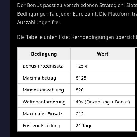
Der Bonus passt zu verschiedenen Strategien. Slots 
Bedingungen fair. Jeder Euro zählt. Die Plattform 
Auszahlungen frei.
Die Tabelle unten listet Kernbedingungen übersichtl
Bedingung
Wert
Bonus-Prozentsatz
125%
Maximalbetrag
€125
Mindesteinzahlung
€20
Wettenanforderung
40x (Einzahlung + Bonus)
Maximaler Einsatz
€12
Frist zur Erfüllung
21 Tage