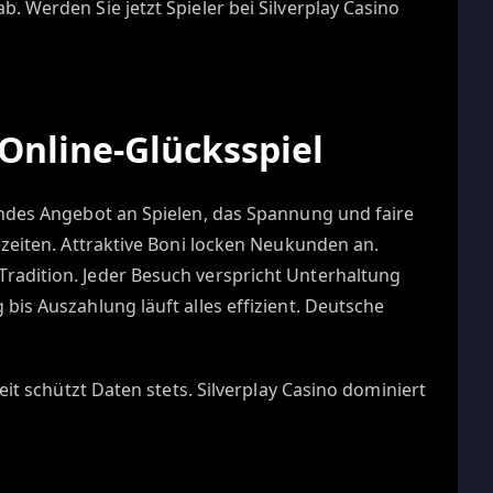
. Werden Sie jetzt Spieler bei Silverplay Casino
 Online-Glücksspiel
sendes Angebot an Spielen, das Spannung und faire
ezeiten. Attraktive Boni locken Neukunden an.
Tradition. Jeder Besuch verspricht Unterhaltung
bis Auszahlung läuft alles effizient. Deutsche
eit schützt Daten stets. Silverplay Casino dominiert