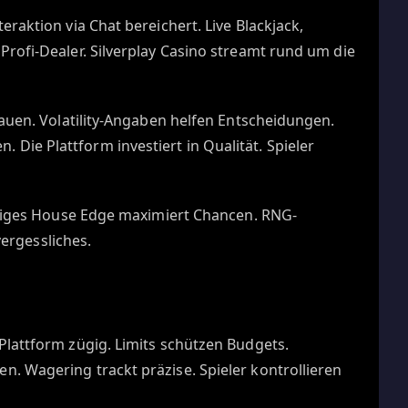
raktion via Chat bereichert. Live Blackjack,
Profi-Dealer. Silverplay Casino streamt rund um die
rauen. Volatility-Angaben helfen Entscheidungen.
Die Plattform investiert in Qualität. Spieler
edriges House Edge maximiert Chancen. RNG-
vergessliches.
Plattform zügig. Limits schützen Budgets.
n. Wagering trackt präzise. Spieler kontrollieren